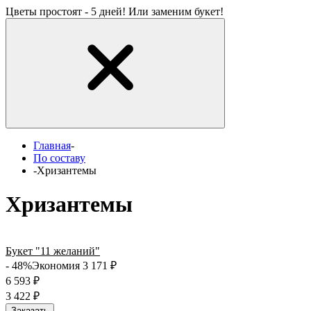
Цветы простоят - 5 дней! Или заменим букет!
Главная
-
По составу
-
Хризантемы
Хризантемы
Букет "11 желаний"
- 48%
Экономия 3 171
₽
6 593
₽
3 422
₽
Заказать