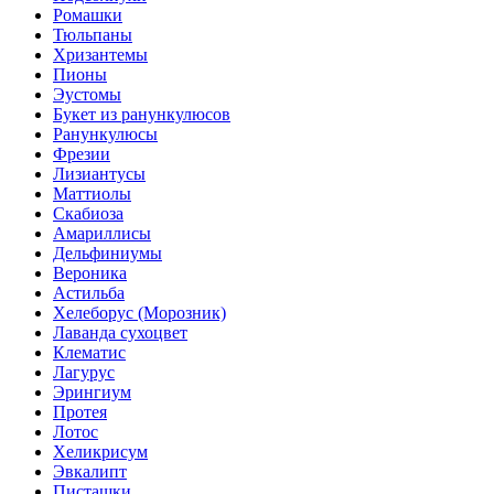
Ромашки
Тюльпаны
Хризантемы
Пионы
Эустомы
Букет из ранункулюсов
Ранункулюсы
Фрезии
Лизиантусы
Маттиолы
Скабиоза
Амариллисы
Дельфиниумы
Вероника
Астильба
Хелеборус (Морозник)
Лаванда сухоцвет
Клематис
Лагурус
Эрингиум
Протея
Лотос
Хеликрисум
Эвкалипт
Писташки