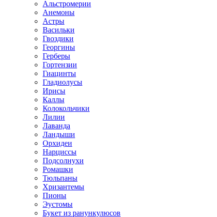
Альстромерии
Анемоны
Астры
Васильки
Гвоздики
Георгины
Герберы
Гортензии
Гиацинты
Гладиолусы
Ирисы
Каллы
Колокольчики
Лилии
Лаванда
Ландыши
Орхидеи
Нарциссы
Подсолнухи
Ромашки
Тюльпаны
Хризантемы
Пионы
Эустомы
Букет из ранункулюсов