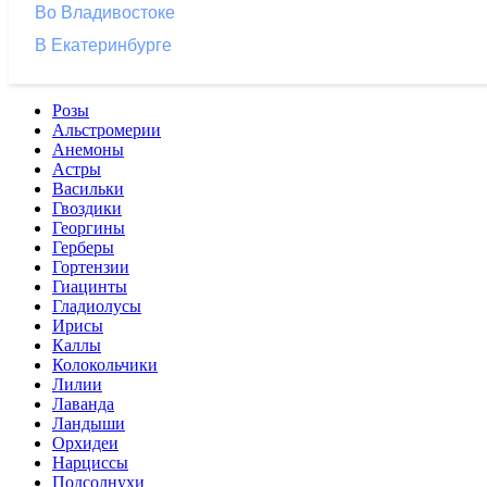
Во Владивостоке
В Екатеринбурге
Розы
Альстромерии
Анемоны
Астры
Васильки
Гвоздики
Георгины
Герберы
Гортензии
Гиацинты
Гладиолусы
Ирисы
Каллы
Колокольчики
Лилии
Лаванда
Ландыши
Орхидеи
Нарциссы
Подсолнухи