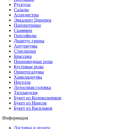
Рускусы
Салалы
Аспидистры
Эвкалипт Цинереа
Папоротники
Скаммии
Гипсофилы
Диантус грины
Антуриумы
Стрелиции
Брассика
Пионовидные розы
Кустовые розы
Орнитогалумы
Хамелациумы
Нигелла
Лотосовая головка
Тилландсия
Букет из Колокольчиков
Букет из Ирисов
Букет из Васильков
Информация
Доставка и оплата