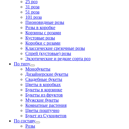
25 роз
31 роза
51 роза
101 роза
Пионовидные розы
Розы в коробке
Корзины с розами
Кустовые розы
Коробки с розами
Классические срезочные розы
Спрей (кустовые) розы
Экзотические и редкие сорта роз
По типу
Монобукеты
Дизайнерские букеты
Свадебные букеты
Цветы в коробках
Букеты в корзинке
Букеты из фруктов
Мужские букеты
Комнатные растения
Цветы поштучно
Букет из Сухоцветов
По составу
Розы