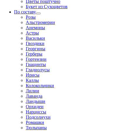
Цветы поштучно
Букет из Сухоцветов
По составу
Розы
Альстромерии
Анемоны
Астры
Васильки
Гвоздики
Георгины
Герберы
Гортензии
Гиацинты
Гладиолусы
Ирисы
Каллы
Колокольчики
Лилии
Лаванда
Ландыши
Орхидеи
Нарциссы
Подсолнухи
Ромашки
Тюльпаны