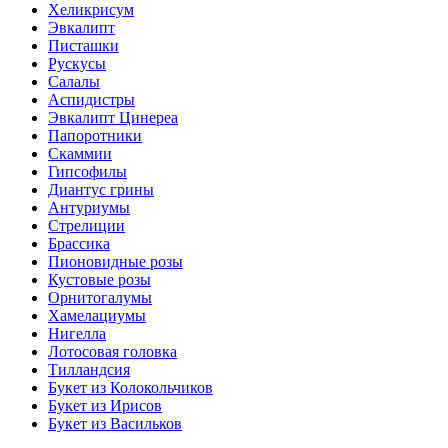
Хеликрисум
Эвкалипт
Писташки
Рускусы
Салалы
Аспидистры
Эвкалипт Цинереа
Папоротники
Скаммии
Гипсофилы
Диантус грины
Антуриумы
Стрелиции
Брассика
Пионовидные розы
Кустовые розы
Орнитогалумы
Хамелациумы
Нигелла
Лотосовая головка
Тилландсия
Букет из Колокольчиков
Букет из Ирисов
Букет из Васильков