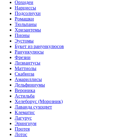
Орхидеи
Нарциссы
Подсолнухи
Ромашки
Тюльпаны
Хризантемы
Пионы
Эустомы
Букет из ранункулюсов
Ранункулюсы
Фрезии
Лизиантусы
Маттиолы
Скабиоза
Амариллисы
Дельфиниумы
Вероника
Астильба
Хелеборус (Морозник)
Лаванда сухоцвет
Клематис
Лагурус
Эрингиум
Протея
Лотос