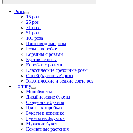
Розы
15 роз
25 роз
31 роза
51 роза
101 роза
Пионовидные розы
Розы в коробке
Корзины с розами
Кустовые розы
Коробки с розами
Классические срезочные розы
Спрей (кустовые) розы
Экзотические и редкие сорта роз
По типу
Монобукеты
Дизайнерские букеты
Свадебные букеты
Цветы в коробках
Букеты в корзинке
Букеты из фруктов
Мужские букеты
Комнатные растения