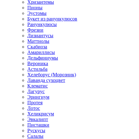
Хризантемы
Пионы
Эустомы
Букет из ранункулюсов
Ранункулюсы
Фрезии
Лизиантусы
Маттиолы
Скабиоза
Амариллисы
Дельфиниумы
Вероника
Астильба
Хелеборус (Морозник)
Лаванда сухоцвет
Клематис
Лагурус
Эрингиум
Протея
Лотос
Хеликрисум
Эвкалипт
Писташки
Рускусы
Салалы