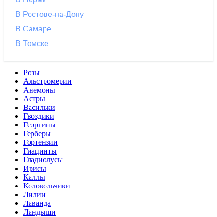
В Ростове-на-Дону
В Самаре
В Томске
Розы
Альстромерии
Анемоны
Астры
Васильки
Гвоздики
Георгины
Герберы
Гортензии
Гиацинты
Гладиолусы
Ирисы
Каллы
Колокольчики
Лилии
Лаванда
Ландыши