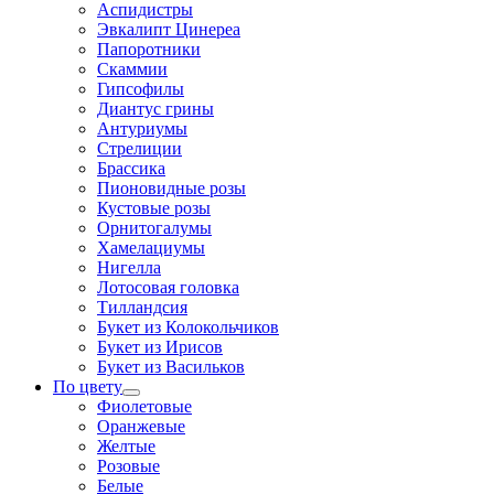
Аспидистры
Эвкалипт Цинереа
Папоротники
Скаммии
Гипсофилы
Диантус грины
Антуриумы
Стрелиции
Брассика
Пионовидные розы
Кустовые розы
Орнитогалумы
Хамелациумы
Нигелла
Лотосовая головка
Тилландсия
Букет из Колокольчиков
Букет из Ирисов
Букет из Васильков
По цвету
Фиолетовые
Оранжевые
Желтые
Розовые
Белые