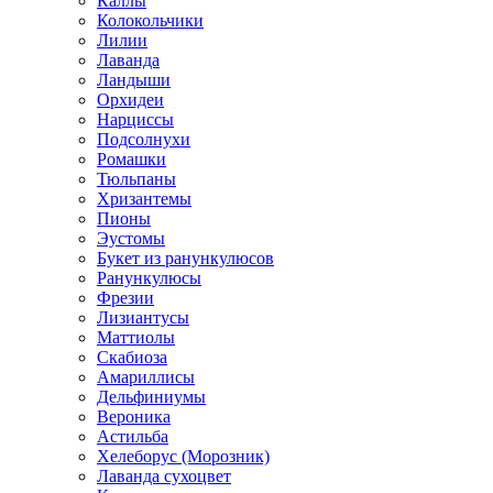
Каллы
Колокольчики
Лилии
Лаванда
Ландыши
Орхидеи
Нарциссы
Подсолнухи
Ромашки
Тюльпаны
Хризантемы
Пионы
Эустомы
Букет из ранункулюсов
Ранункулюсы
Фрезии
Лизиантусы
Маттиолы
Скабиоза
Амариллисы
Дельфиниумы
Вероника
Астильба
Хелеборус (Морозник)
Лаванда сухоцвет