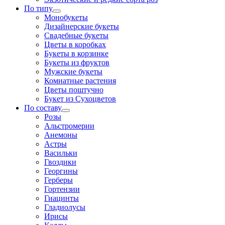
По типу
Монобукеты
Дизайнерские букеты
Свадебные букеты
Цветы в коробках
Букеты в корзинке
Букеты из фруктов
Мужские букеты
Комнатные растения
Цветы поштучно
Букет из Сухоцветов
По составу
Розы
Альстромерии
Анемоны
Астры
Васильки
Гвоздики
Георгины
Герберы
Гортензии
Гиацинты
Гладиолусы
Ирисы