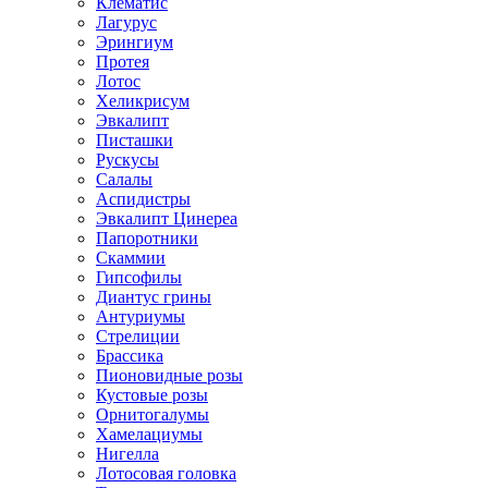
Клематис
Лагурус
Эрингиум
Протея
Лотос
Хеликрисум
Эвкалипт
Писташки
Рускусы
Салалы
Аспидистры
Эвкалипт Цинереа
Папоротники
Скаммии
Гипсофилы
Диантус грины
Антуриумы
Стрелиции
Брассика
Пионовидные розы
Кустовые розы
Орнитогалумы
Хамелациумы
Нигелла
Лотосовая головка