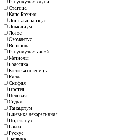
Ранункулюс клуни
Статица
Капс Бруния
Листья аспарагус
Лимониум
Лотос
Озомантус
Вероника
Ранункулюс ханой
Матиолы
Брассика
Колосья пшеницы
Калла
Скифия
Протея
Целозия
Седум
Танацетум
Ежевика декоративная
Подсолнух
Бриза
Рускус
Лещина