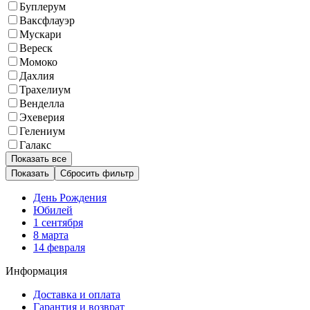
Буплерум
Ваксфлауэр
Мускари
Вереск
Момоко
Дахлия
Трахелиум
Венделла
Эхеверия
Гелениум
Галакс
Показать все
Сбросить фильтр
День Рождения
Юбилей
1 сентября
8 марта
14 февраля
Информация
Доставка и оплата
Гарантия и возврат