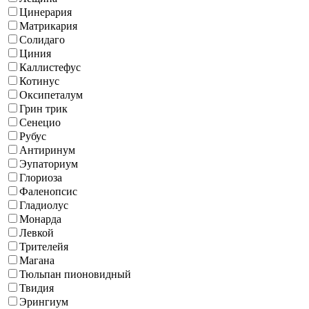
Цинерария
Матрикария
Солидаго
Циния
Каллистефус
Котинус
Оксипеталум
Грин трик
Сенецио
Рубус
Антиринум
Эупаториум
Глориоза
Фаленопсис
Гладиолус
Монарда
Левкой
Трителейя
Магана
Тюльпан пионовидный
Твидия
Эрингиум