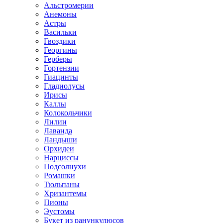
Альстромерии
Анемоны
Астры
Васильки
Гвоздики
Георгины
Герберы
Гортензии
Гиацинты
Гладиолусы
Ирисы
Каллы
Колокольчики
Лилии
Лаванда
Ландыши
Орхидеи
Нарциссы
Подсолнухи
Ромашки
Тюльпаны
Хризантемы
Пионы
Эустомы
Букет из ранункулюсов