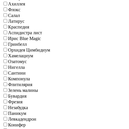
Ахиллея
Флокс
Салал
Латирус
Краспедия
Аспидистра лист
Ирис Blue Magic
Гринбелл
Орхидея Цимбидиум
Хамелациум
Озатомус
Нигелла
Сантини
Компонула
Флитилярия
Зелень малины
Бувардия
Фрезия
Незабудка
Паникум
Левкадендрон
Конифер