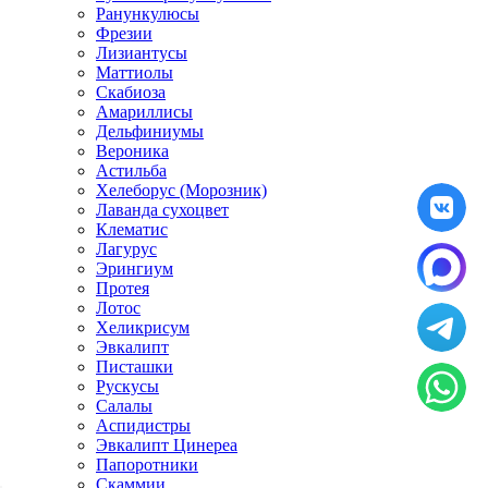
Ранункулюсы
Фрезии
Лизиантусы
Маттиолы
Скабиоза
Амариллисы
Дельфиниумы
Вероника
Астильба
Хелеборус (Морозник)
Лаванда сухоцвет
Клематис
Лагурус
Эрингиум
Протея
Лотос
Хеликрисум
Эвкалипт
Писташки
Рускусы
Салалы
Аспидистры
Эвкалипт Цинереа
Папоротники
Скаммии