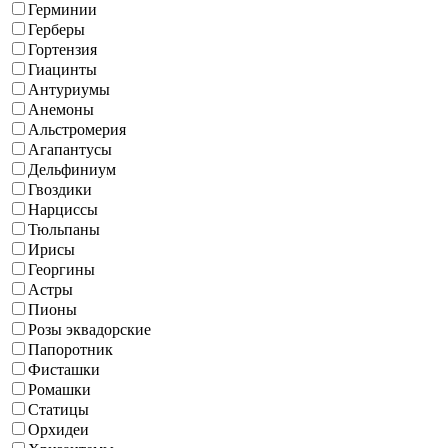
Герминии
Герберы
Гортензия
Гиацинты
Антуриумы
Анемоны
Альстромерия
Агапантусы
Дельфиниум
Гвоздики
Нарциссы
Тюльпаны
Ирисы
Георгины
Астры
Пионы
Розы эквадорские
Папоротник
Фисташки
Ромашки
Статицы
Орхидеи