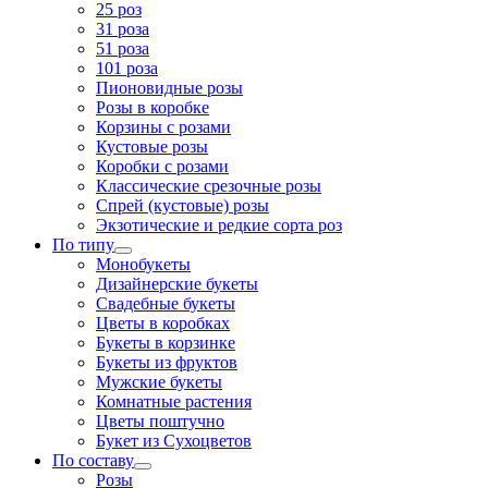
25 роз
31 роза
51 роза
101 роза
Пионовидные розы
Розы в коробке
Корзины с розами
Кустовые розы
Коробки с розами
Классические срезочные розы
Спрей (кустовые) розы
Экзотические и редкие сорта роз
По типу
Монобукеты
Дизайнерские букеты
Свадебные букеты
Цветы в коробках
Букеты в корзинке
Букеты из фруктов
Мужские букеты
Комнатные растения
Цветы поштучно
Букет из Сухоцветов
По составу
Розы