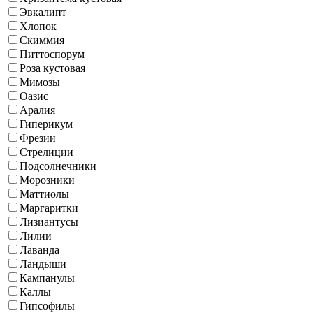
Эвкалипт
Хлопок
Скиммия
Питтоспорум
Роза кустовая
Мимозы
Оазис
Аралия
Гиперикум
Фрезии
Стрелиции
Подсолнечники
Морозники
Маттиолы
Маргаритки
Лизиантусы
Лилии
Лаванда
Ландыши
Кампанулы
Каллы
Гипсофилы