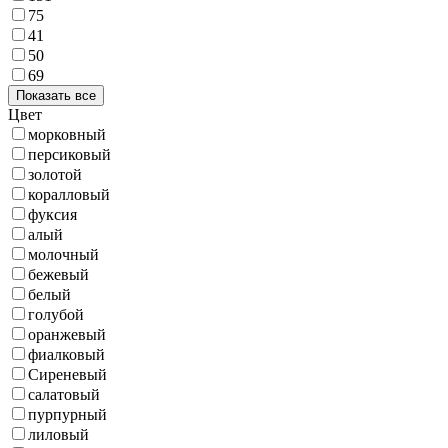
75
41
50
69
Показать все
Цвет
морковный
персиковый
золотой
коралловый
фуксия
алый
молочный
бежевый
белый
голубой
оранжевый
фиалковый
Сиреневый
салатовый
пурпурный
лиловый