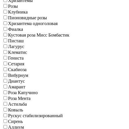
Хризантемы
Розы
Клубника
Пионовидные розы
Хризантема одноголовая
Фиалка
Кустовая роза Мисс Бомбастик
Писташ
Лагурус
Клематис
Гениста
Сетария
Скабиоза
Вибурнум
Диантус
Амарант
Роза Капучино
Роза Мента
Астильба
Ковыль
Рускус стабилизированный
Сирень
Аллиум