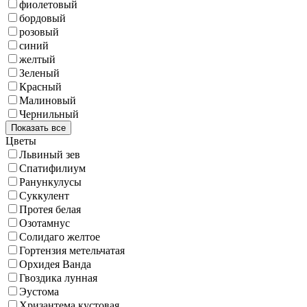
фиолетовый
бордовый
розовый
синий
желтый
Зеленый
Красный
Малиновый
Чернильный
Показать все
Цветы
Львиный зев
Спатифилиум
Ранункулусы
Суккулент
Протея белая
Озотамнус
Солидаго желтое
Гортензия метельчатая
Орхидея Ванда
Гвоздика лунная
Эустома
Хризантема кустовая