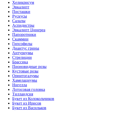
Хеликрисум
Эвкалипт
Писташки
Рускусы
Салалы
Аспидистры
Эвкалипт Цинереа
Папоротники
Скаммии
Гипсофилы
Диантус грины
Антуриумы
Стрелиции
Брассика
Пионовидные розы
Кустовые розы
Орнитогалумы
Хамелациумы
Нигелла
Лотосовая головка
Тилландсия
Букет из Колокольчиков
Букет из Ирисов
Букет из Васильков