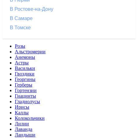
В Ростове-на-Дону
В Самаре
В Томске
Розы
Альстромерии
Анемоны
Астры
Васильки
Гвоздики
Георгины
Герберы
Гортензии
Гиацинты
Гладиолусы
Ирисы
Каллы
Колокольчики
Лилии
Лаванда
Ландыши