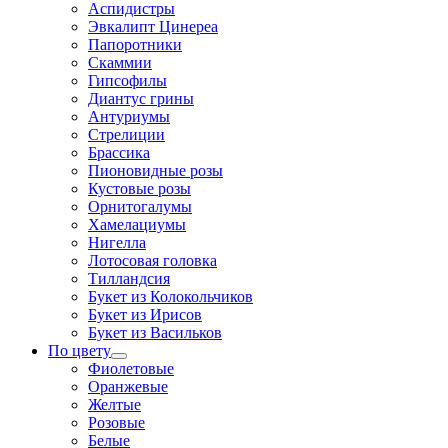
Аспидистры
Эвкалипт Цинереа
Папоротники
Скаммии
Гипсофилы
Диантус грины
Антуриумы
Стрелиции
Брассика
Пионовидные розы
Кустовые розы
Орнитогалумы
Хамелациумы
Нигелла
Лотосовая головка
Тилландсия
Букет из Колокольчиков
Букет из Ирисов
Букет из Васильков
По цвету
Фиолетовые
Оранжевые
Желтые
Розовые
Белые