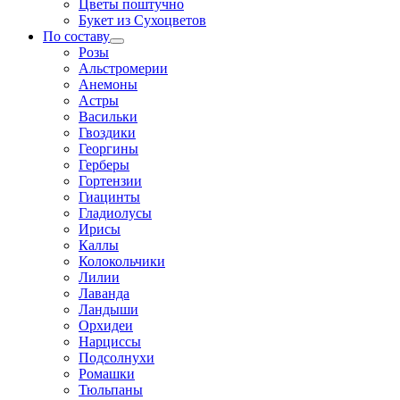
Цветы поштучно
Букет из Сухоцветов
По составу
Розы
Альстромерии
Анемоны
Астры
Васильки
Гвоздики
Георгины
Герберы
Гортензии
Гиацинты
Гладиолусы
Ирисы
Каллы
Колокольчики
Лилии
Лаванда
Ландыши
Орхидеи
Нарциссы
Подсолнухи
Ромашки
Тюльпаны