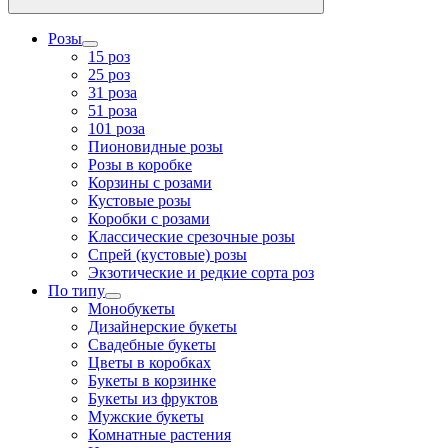
Розы
15 роз
25 роз
31 роза
51 роза
101 роза
Пионовидные розы
Розы в коробке
Корзины с розами
Кустовые розы
Коробки с розами
Классические срезочные розы
Спрей (кустовые) розы
Экзотические и редкие сорта роз
По типу
Монобукеты
Дизайнерские букеты
Свадебные букеты
Цветы в коробках
Букеты в корзинке
Букеты из фруктов
Мужские букеты
Комнатные растения