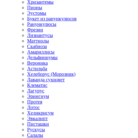
Хризантемы
Пионы
Эустомы
Букет из ранункулюсов
Ранункулюсы
Фрезии
Лизиантусы
Маттиолы
Скабиоза
Амариллисы
Дельфиниумы
Вероника
Астильба
Хелеборус (Морозник)
Лаванда сухоцвет
Клематис
Лагурус
Эрингиум
Протея
Лотос
Хеликрисум
Эвкалипт
Писташки
Рускусы
Салалы