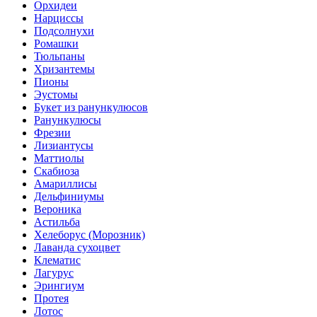
Орхидеи
Нарциссы
Подсолнухи
Ромашки
Тюльпаны
Хризантемы
Пионы
Эустомы
Букет из ранункулюсов
Ранункулюсы
Фрезии
Лизиантусы
Маттиолы
Скабиоза
Амариллисы
Дельфиниумы
Вероника
Астильба
Хелеборус (Морозник)
Лаванда сухоцвет
Клематис
Лагурус
Эрингиум
Протея
Лотос