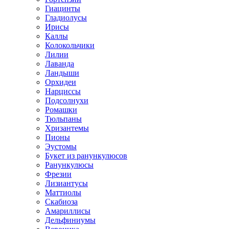
Гиацинты
Гладиолусы
Ирисы
Каллы
Колокольчики
Лилии
Лаванда
Ландыши
Орхидеи
Нарциссы
Подсолнухи
Ромашки
Тюльпаны
Хризантемы
Пионы
Эустомы
Букет из ранункулюсов
Ранункулюсы
Фрезии
Лизиантусы
Маттиолы
Скабиоза
Амариллисы
Дельфиниумы