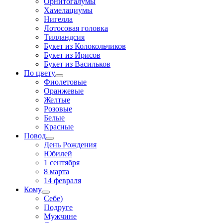
Орнитогалумы
Хамелациумы
Нигелла
Лотосовая головка
Тилландсия
Букет из Колокольчиков
Букет из Ирисов
Букет из Васильков
По цвету
Фиолетовые
Оранжевые
Желтые
Розовые
Белые
Красные
Повод
День Рождения
Юбилей
1 сентября
8 марта
14 февраля
Кому
Себе)
Подруге
Мужчине