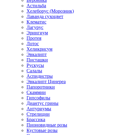
Вероника
Астильба
Хелеборус (Морозник)
Лаванда сухоцвет
Клематис
Лагурус
Эрингиум
Протея
Лотос
Хеликрисум
Эвкалипт
Писташки
Рускусы
Салалы
Аспидистры
Эвкалипт Цинереа
Папоротники
Скаммии
Гипсофилы
Диантус грины
Антуриумы
Стрелиции
Брассика
Пионовидные розы
Кустовые розы