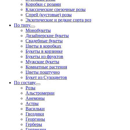
Коробки с розами
Классические срезочные розы
Спрей (кустовые) розы
Экзотические и редкие сорта роз
По типу
Монобукеты
Дизайнерские букеты
Свадебные букеты
Цветы в коробках
Букеты в корзинке
Букеты из фруктов
Мужские букеты
Комнатные растения
Цветы поштучно
Букет из Сухоцветов
По составу
Розы
Альстромерии
Анемоны
Астры
Васильки
Гвоздики
Георгины
Герберы
Гортензии