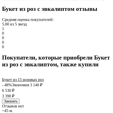
можно оформить заказ онлайн с доставкой на дом или в офис
по всей территории РФ.
Букет из роз с эвкалиптом отзывы
Нужна срочная отправка? Курьер привезет заказ в течение 60
минут или день в день в удобный интервал. Если вам важно
Средняя оценка покупателей:
вручить подарок ко времени, наш сервис доставки обеспечит
5.00 из 5 звезд
точность до минуты. Выбирайте, где купить и сколько стоит
1
подходящий вариант — быстрая доставка работает для вас
0
сегодня и ежедневно 24 часа в сутки.
0
0
0
Покупатели, которые приобрели Букет
из роз с эвкалиптом, также купили
Букет из 15 розовых роз
- 48%
Экономия 3 140
₽
6 530
₽
3 390
₽
Заказать
Отзывов нет
~45 м.